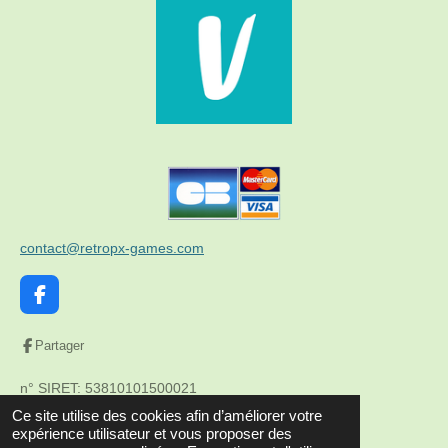
contact@retropx-games.com
F
a
c
Partager
e
b
n° SIRET: 53810101500021
o
o
© 2023 retroPX-games (entreprise individuelle)
Ce site utilise des cookies afin d’améliorer votre
k
expérience utilisateur et vous proposer des
Propulsé par
Webador