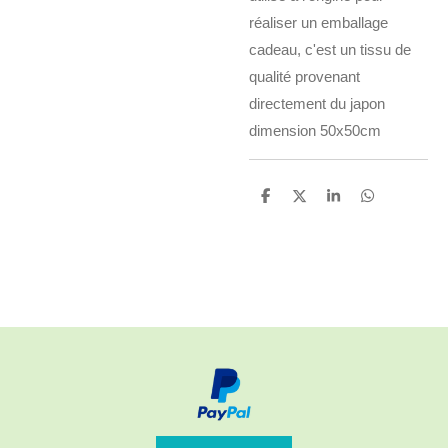
réaliser un emballage
cadeau, c'est un tissu de
qualité provenant
directement du japon
dimension 50x50cm
P
P
P
P
a
a
a
a
r
r
r
r
t
t
t
t
a
a
a
a
g
g
g
g
e
e
e
e
r
r
r
r