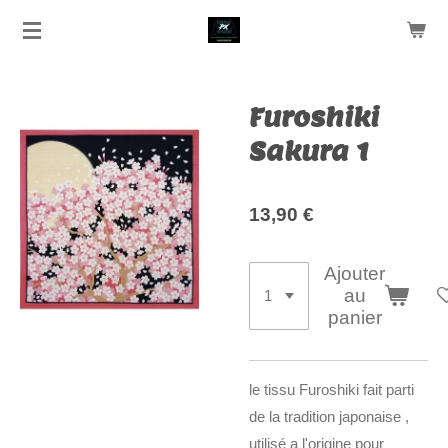
Passer
au
contenu
principal
Furoshiki
Sakura 1
13,90 €
Ajouter
au
panier
le tissu Furoshiki fait parti
de la tradition japonaise ,
utilisé a l'origine pour