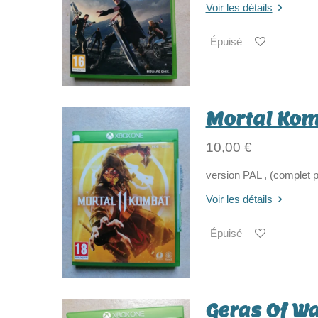
Voir les détails
Épuisé
Mortal Kom
10,00 €
version PAL , (complet p
Voir les détails
Épuisé
Geras Of Wa