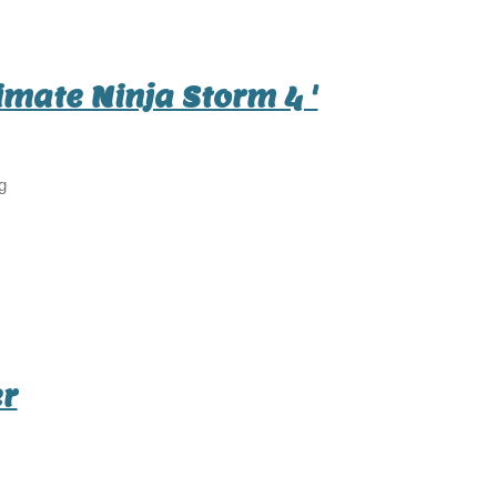
imate Ninja Storm 4 '
g
r