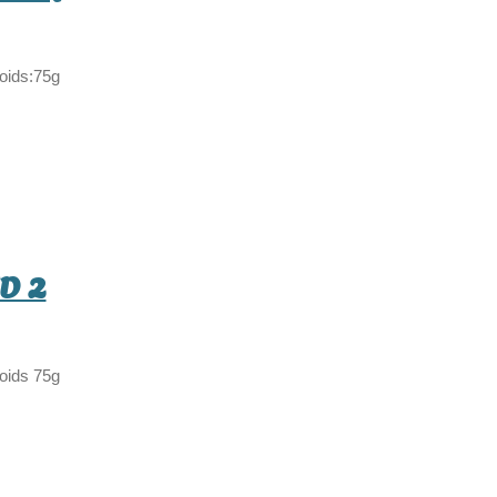
poids:75g
D 2
poids 75g