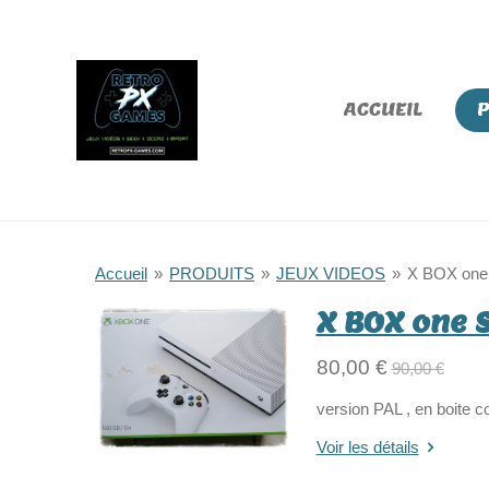
Passer
au
contenu
ACCUEIL
principal
Accueil
»
PRODUITS
»
JEUX VIDEOS
»
X BOX one
X BOX one 
80,00 €
90,00 €
version PAL , en boite c
Voir les détails