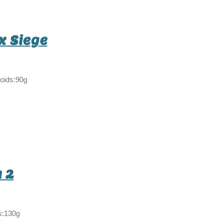
x Siege
poids:90g
 2
s:130g