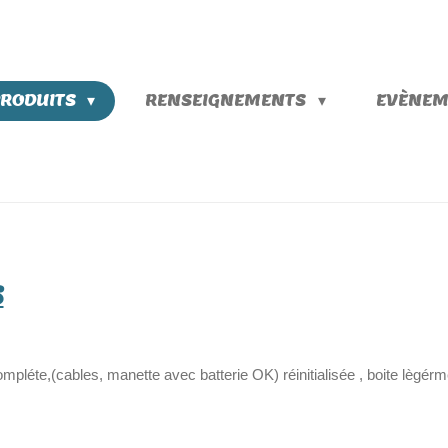
PRODUITS
RENSEIGNEMENTS
EVÈNEM
S
ompléte,(cables, manette avec batterie OK) réinitialisée , boite lègé