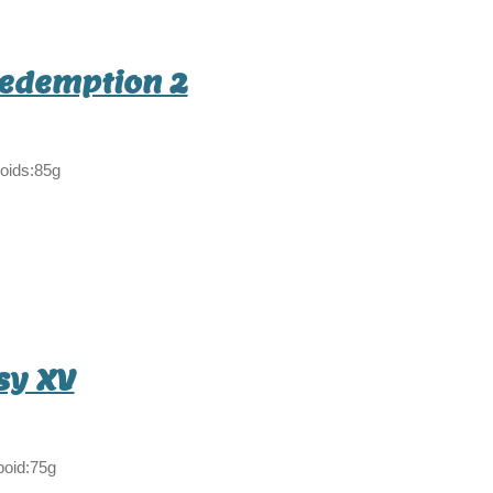
edemption 2
poids:85g
sy XV
poid:75g