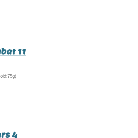
bat 11
oid:75g)
rs 4