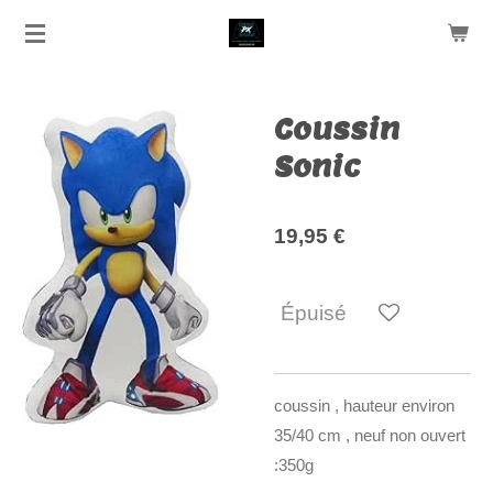
Passer
au
contenu
principal
Coussin
Sonic
19,95 €
Épuisé
coussin , hauteur environ
35/40 cm , neuf non ouvert
:350g