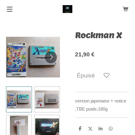
Passer
au
contenu
principal
Rockman X
21,90 €
Épuisé
version japonaise + notice
,TBE poids:180g
P
P
P
P
a
a
a
a