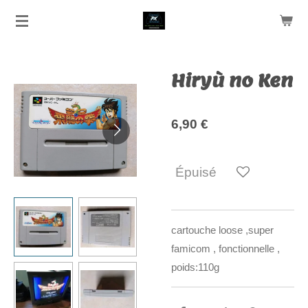
Passer
au
contenu
principal
Hiryù no Ken
6,90 €
Épuisé
cartouche loose ,super
famicom , fonctionnelle ,
poids:110g