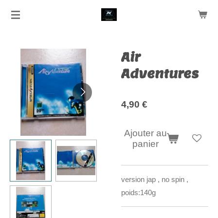
Passer
au
contenu
principal
Air
Adventures
4,90 €
Ajouter au
panier
version jap , no spin ,
poids:140g