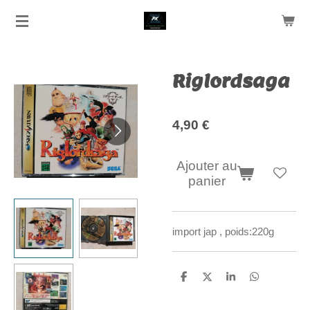
Passer
au
contenu
principal
Riglordsaga
4,90 €
Ajouter au
panier
import jap , poids:220g
P
P
P
P
a
a
a
a
r
r
r
r