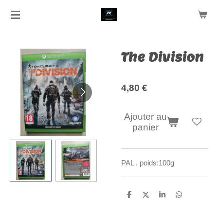
Passer
au
contenu
principal
The Division
4,80 €
Ajouter au
panier
PAL , poids:100g
P
P
P
P
a
a
a
a
r
r
r
r