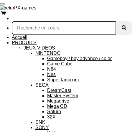
Passer
au
contenu
principal
Accueil
PRODUITS
JEUX VIDEOS
NINTENDO
Gameboy / boy advance / color
Game Cube
N64
Nes
Super famicom
SEGA
DreamCast
Master System
Megadrive
Mega CD
Saturn
32X
SNK
SONY