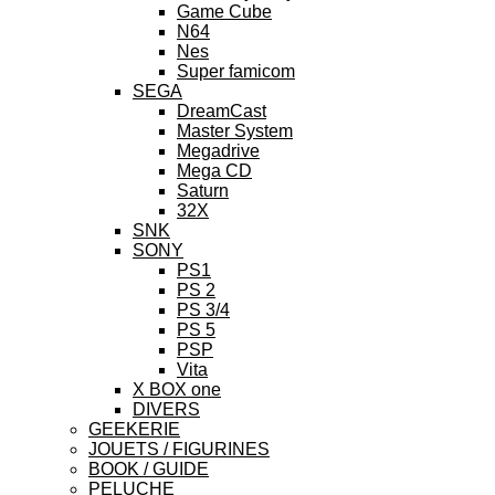
Game Cube
N64
Nes
Super famicom
SEGA
DreamCast
Master System
Megadrive
Mega CD
Saturn
32X
SNK
SONY
PS1
PS 2
PS 3/4
PS 5
PSP
Vita
X BOX one
DIVERS
GEEKERIE
JOUETS / FIGURINES
BOOK / GUIDE
PELUCHE