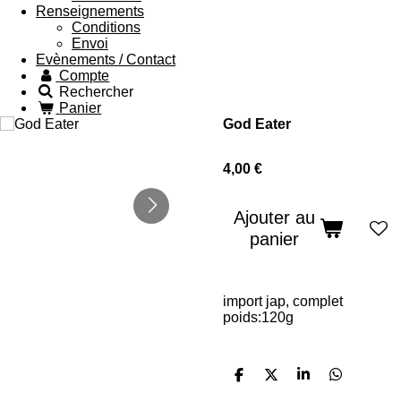
Renseignements
Conditions
Envoi
Evènements / Contact
Compte
Rechercher
Panier
God Eater
4,00 €
Ajouter au
panier
import jap, complet
poids:120g
P
P
P
P
a
a
a
a