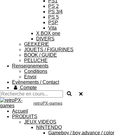
PS1
PS 2
PS 3/4
PS 5
PSP
Vita
X BOX one
DIVERS
GEEKERIE
JOUETS / FIGURINES
BOOK / GUIDE
PELUCHE
Renseignements
Conditions
Envoi
Evènements / Contact
Compte
retroPX-games
Accueil
PRODUITS
JEUX VIDEOS
NINTENDO
Gameboy / boy advance / color