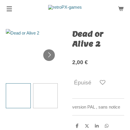
Passer
au
contenu
principal
Dead or
Alive 2
2,00 €
Épuisé
version PAL , sans notice
P
P
P
P