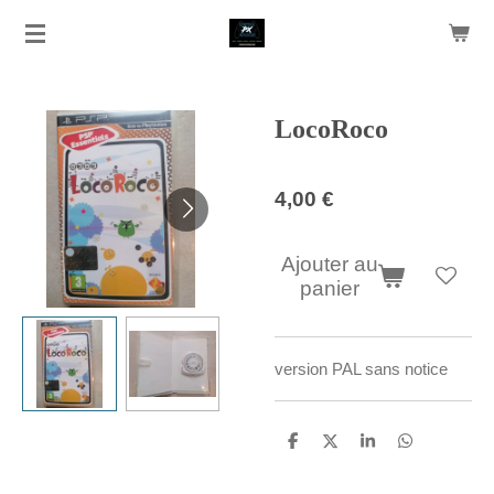
Passer
au
contenu
principal
LocoRoco
4,00 €
Ajouter au
panier
version PAL sans notice
P
P
P
P
a
a
a
a
r
r
r
r