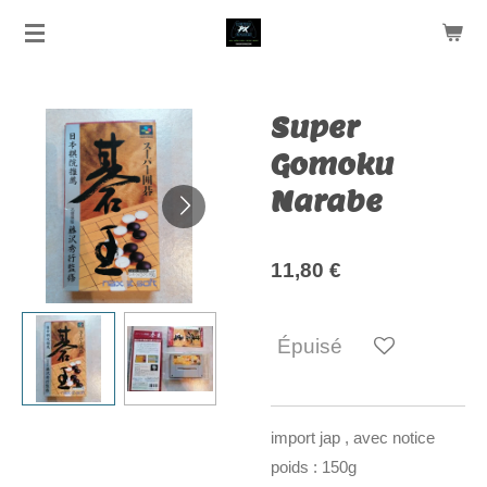
Passer
au
contenu
principal
Super
Gomoku
Narabe
11,80 €
Épuisé
import jap , avec notice
poids : 150g