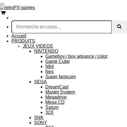
Passer
au
contenu
principal
Accueil
PRODUITS
JEUX VIDEOS
NINTENDO
Gameboy / boy advance / color
Game Cube
N64
Nes
Super famicom
SEGA
DreamCast
Master System
Megadrive
Mega CD
Saturn
32X
SNK
SONY