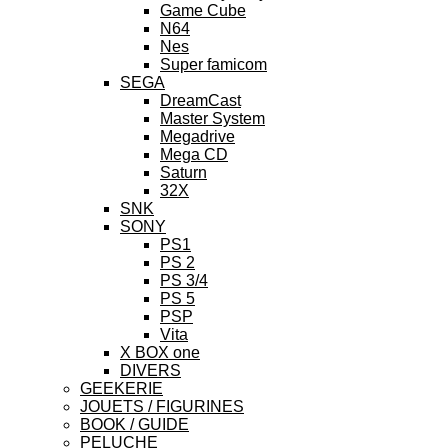
Game Cube
N64
Nes
Super famicom
SEGA
DreamCast
Master System
Megadrive
Mega CD
Saturn
32X
SNK
SONY
PS1
PS 2
PS 3/4
PS 5
PSP
Vita
X BOX one
DIVERS
GEEKERIE
JOUETS / FIGURINES
BOOK / GUIDE
PELUCHE