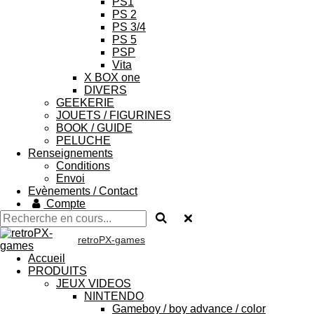
PS1
PS 2
PS 3/4
PS 5
PSP
Vita
X BOX one
DIVERS
GEEKERIE
JOUETS / FIGURINES
BOOK / GUIDE
PELUCHE
Renseignements
Conditions
Envoi
Evènements / Contact
Compte
retroPX-games
Accueil
PRODUITS
JEUX VIDEOS
NINTENDO
Gameboy / boy advance / color