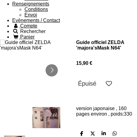
Renseignements
Conditions
Envoi
Evènements / Contact
Compte
Rechercher
Panier
Guide officiel ZELDA
'majora'sMask N64'
15,90 €
Épuisé
version japonaise , 160
pages environ , poids:330
P
P
P
P