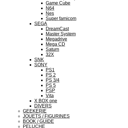
Game Cube
N64
Nes
Super famicom
SEGA
DreamCast
Master System
Megadrive
Mega CD
Saturn
32X
SNK
SONY
PS1
PS 2
PS 3/4
PS 5
PSP
Vita
X BOX one
DIVERS
GEEKERIE
JOUETS / FIGURINES
BOOK / GUIDE
PELUCHE