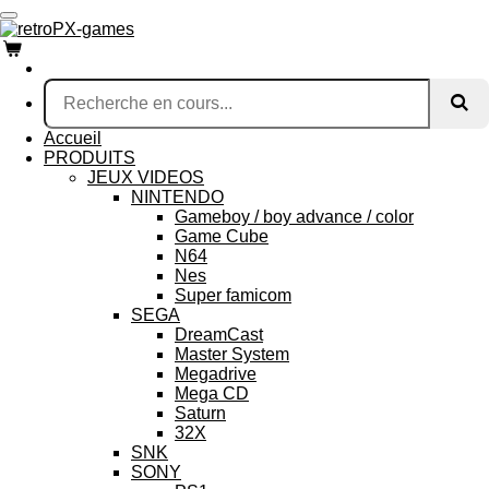
Passer
au
contenu
principal
Accueil
PRODUITS
JEUX VIDEOS
NINTENDO
Gameboy / boy advance / color
Game Cube
N64
Nes
Super famicom
SEGA
DreamCast
Master System
Megadrive
Mega CD
Saturn
32X
SNK
SONY