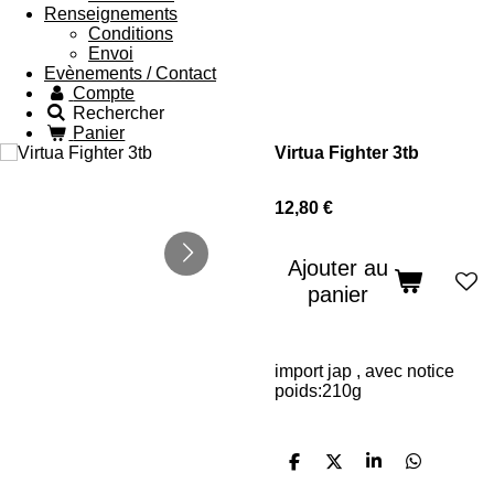
Renseignements
Conditions
Envoi
Evènements / Contact
Compte
Rechercher
Panier
Virtua Fighter 3tb
12,80 €
Ajouter au
panier
import jap , avec notice
poids:210g
P
P
P
P
a
a
a
a