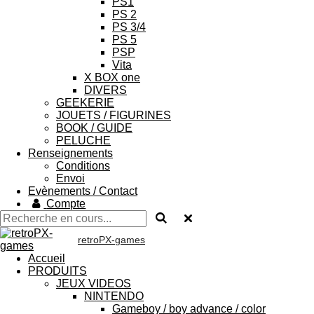
PS1
PS 2
PS 3/4
PS 5
PSP
Vita
X BOX one
DIVERS
GEEKERIE
JOUETS / FIGURINES
BOOK / GUIDE
PELUCHE
Renseignements
Conditions
Envoi
Evènements / Contact
Compte
retroPX-games
Accueil
PRODUITS
JEUX VIDEOS
NINTENDO
Gameboy / boy advance / color