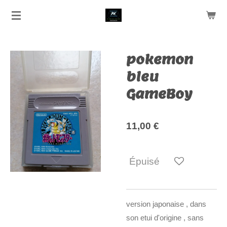
Passer
au
contenu
principal
pokemon
bleu
GameBoy
11,00 €
Épuisé
version japonaise , dans
son etui d'origine , sans