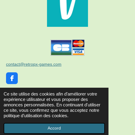
contact@retropx-games.com
F
a
c
Partager
Ce site utilise des cookies afin d’améliorer votre
e
expérience utilisateur et vous proposer des
b
annonces personnalisées. En continuant d'utiliser
n° SIRET: 53810101500021
o
ce site, vous confirmez que vous acceptez notre
o
© 2023 retroPX-games (entreprise individuelle)
politique d’utilisation des cookies.
k
Propulsé par
Webador
Accord