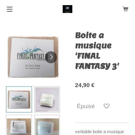
Passer
au
contenu
principal
Boite a
musique
'FINAL
FANTASY 3'
24,90 €
Épuisé
veritable boite a musique