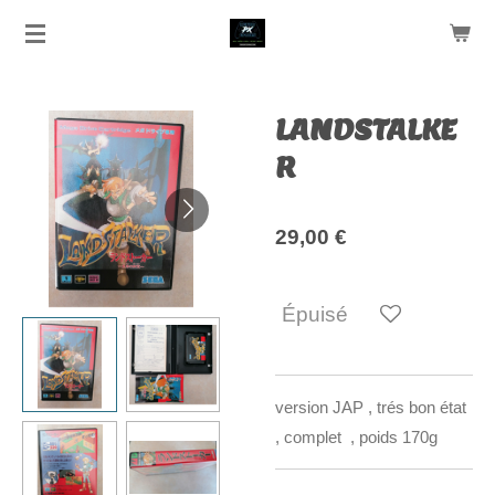
Passer
au
contenu
principal
LANDSTALKE
R
29,00 €
Épuisé
version JAP , trés bon état
, complet , poids 170g