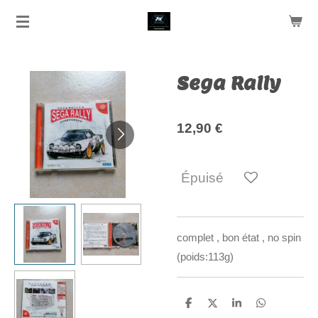
Passer
au
contenu
principal
Sega Rally
12,90 €
Épuisé
complet , bon état , no spin
(poids:113g)
P
P
P
P
a
a
a
a