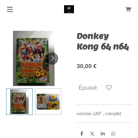
Passer
au
contenu
principal
Donkey
Kong 64 n64
30,00 €
Épuisé
version JAP , complet
P
P
P
P