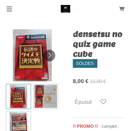
Passer
au
contenu
principal
densetsu no
quiz game
cube
SOLDES
8,00 €
10,00 €
Épuisé
!! PROMO !!
complet ,