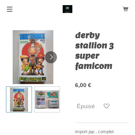
Passer
au
contenu
principal
derby
stallion 3
super
famicom
6,00 €
Épuisé
import jap , complet